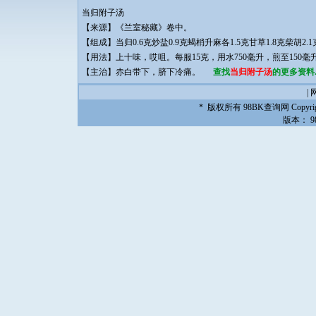
当归附子汤
【来源】《兰室秘藏》卷中。
【组成】当归0.6克炒盐0.9克蝎梢升麻各1.5克甘草1.8克柴胡2
【用法】上十味，哎咀。每服15克，用水750毫升，煎至15
【主治】赤白带下，脐下冷痛。
查找
当归附子汤
的更多资料..
|
* 版权所有
98BK查询网
Copyrig
版本：