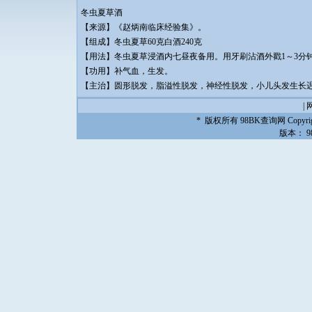
冬虫夏草酒
【来源】《赵炳南临床经验集》。
【组成】冬虫夏草60克白酒240克
【用法】冬虫夏草浸酒内七昼夜备用。用牙刷沾酒外戳1～3分
【功用】补气血，生发。
【主治】圆形脱发，脂溢性脱发，神经性脱发，小儿头发生长
|
* 版权所有
98BK查询网
Copyrig
版本：