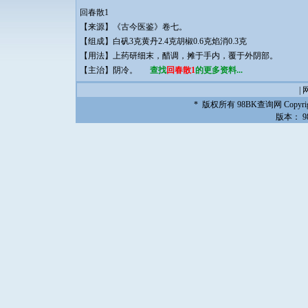
回春散1
【来源】《古今医鉴》卷七。
【组成】白矾3克黄丹2.4克胡椒0.6克焰消0.3克
【用法】上药研细末，醋调，摊于手内，覆于外阴部。
【主治】阴冷。
查找
回春散1
的更多资料...
|
* 版权所有
98BK查询网
Copyrig
版本：