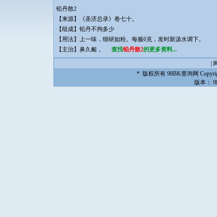
铅丹散2
【来源】《圣济总录》卷七十。
【组成】铅丹不拘多少
【用法】上一味，细研如粉。每服6克，发时新汲水调下。
【主治】鼻久衄，
查找
铅丹散2
的更多资料...
|
* 版权所有
98BK查询网
Copyrig
版本：