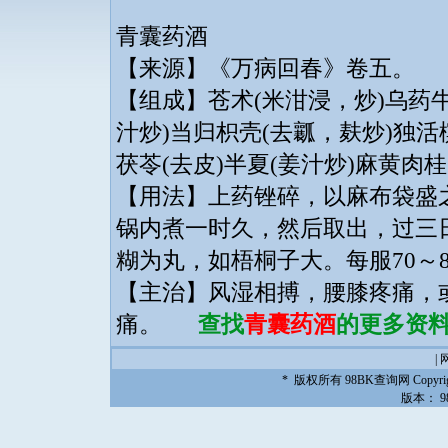
青囊药酒
【来源】《万病回春》卷五。
【组成】苍术(米泔浸，炒)乌药牛
汁炒)当归枳壳(去瓤，麸炒)独活
茯苓(去皮)半夏(姜汁炒)麻黄肉
【用法】上药锉碎，以麻布袋盛
锅内煮一时久，然后取出，过三
糊为丸，如梧桐子大。每服70～
【主治】风湿相搏，腰膝疼痛，
痛。
查找
青囊药酒
的更多资料.
|
* 版权所有
98BK查询网
Copyrig
版本：