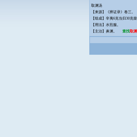
取渊汤
【来源】《辨证录》卷三。
【组成】辛夷6克当归30克柴
【用法】水煎服。
【主治】鼻渊。
查找
取渊