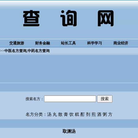
交通旅游
财务金融
站长工具
科学学习
商业经济
>>
中医名方查询
,中药名方查询
搜索名方：
名方分类：
汤
丸
散
膏
饮
糕
酊
剂
煎
酒
粥
方
取渊汤