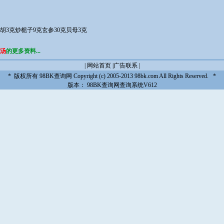
胡3克炒栀子9克玄参30克贝母3克
汤
的更多资料...
|
网站首页
|
广告联系
|
* 版权所有
98BK查询网
Copyright (c) 2005-2013 98bk.com All Rights Reserved. *
版本：
98BK查询网查询系统V612