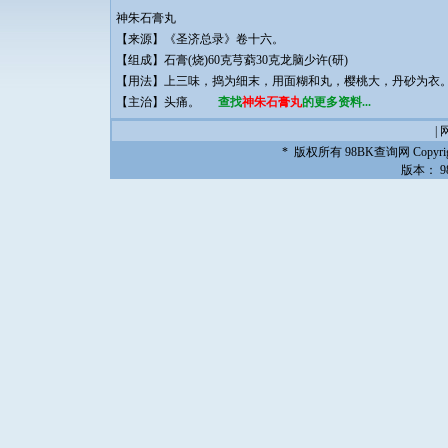
神朱石膏丸
【来源】《圣济总录》卷十六。
【组成】石膏(烧)60克芎藭30克龙脑少许(研)
【用法】上三味，捣为细末，用面糊和丸，樱桃大，丹砂为衣
【主治】头痛。
查找
神朱石膏丸
的更多资料...
|
* 版权所有
98BK查询网
Copyrig
版本：