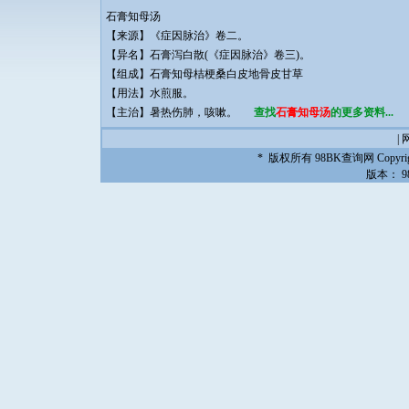
石膏知母汤
【来源】《症因脉治》卷二。
【异名】石膏泻白散(《症因脉治》卷三)。
【组成】石膏知母桔梗桑白皮地骨皮甘草
【用法】水煎服。
【主治】暑热伤肺，咳嗽。
查找
石膏知母汤
的更多资料...
|
* 版权所有
98BK查询网
Copyrig
版本：