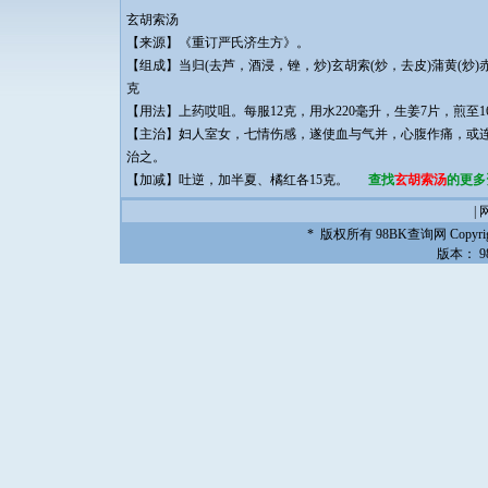
玄胡索汤
【来源】《重订严氏济生方》。
【组成】当归(去芦，酒浸，锉，炒)玄胡索(炒，去皮)蒲黄(炒)赤芍
克
【用法】上药哎咀。每服12克，用水220毫升，生姜7片，煎至
【主治】妇人室女，七情伤感，遂使血与气并，心腹作痛，或
治之。
【加减】吐逆，加半夏、橘红各15克。
查找
玄胡索汤
的更多资
|
* 版权所有
98BK查询网
Copyrig
版本：