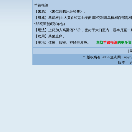
羊蹄根酒
【来源】《朱仁康临床经验集》。
【组成】羊蹄根(土大黄)180克土槿皮180克制川乌槟榔百部
信6克斑蝥6克(布包)
【用法】上药加入高粱酒2.5升，密封于大口瓶内，浸半月至
【功用】杀菌止痒。
【主治】体癣、股癣、神经性皮炎。
查找
羊蹄根酒
的更多资料
|
* 版权所有
98BK查询网
Copyrig
版本：