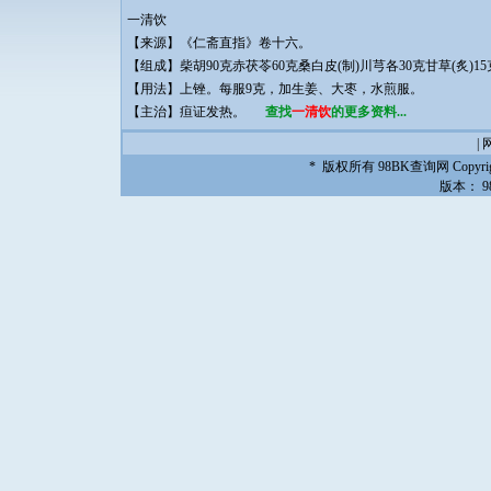
一清饮
【来源】《仁斋直指》卷十六。
【组成】柴胡90克赤茯苓60克桑白皮(制)川芎各30克甘草(炙)15
【用法】上锉。每服9克，加生姜、大枣，水煎服。
【主治】疸证发热。
查找
一清饮
的更多资料...
|
* 版权所有
98BK查询网
Copyrig
版本：