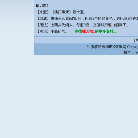
抽刀散1
【来源】《儒门事亲》卷十五。
【组成】川楝子30克(破四分，巴豆3个同炒黄色，去巴豆)茴香3
【用法】上药共为细末。每服9克，空腹时用葱白酒调下。
【主治】小肠疝气。
查找
抽刀散1
的更多资料...
|
* 版权所有
98BK查询网
Copyrig
版本：