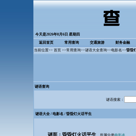
今天是2026年8月6日 星期四
返回首页
常用查询
交通旅游
财务金融
当前位置>>
首页
>>
常用查询
>>
谜语大全查询
>>
电影名
>>
昏昏
谜语查询
谜语搜索：
谜语大全
/
电影名
/ 昏昏灯火话平生
谜面：昏昏灯火话平生
所属分类
电影名