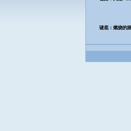
谜底：燃烧的