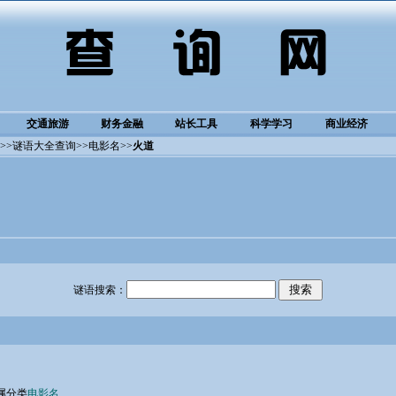
交通旅游
财务金融
站长工具
科学学习
商业经济
>>
谜语大全查询
>>
电影名
>>
火道
谜语搜索：
属分类
电影名